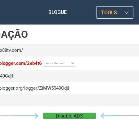
BLOGUE
TOOLS
GAÇÃO
xx88tv.com/
/iplogger.com/2eb4t6
49CdjI
/iplogger.org/logger/ZiMW5049CdjI
Disable ADS