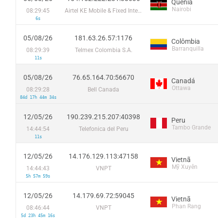
Quênia
Nairobi
08:29:45
Airtel KE Mobile & Fixed Internet
6s
05/08/26
181.63.26.57:1176
Colômbia
Barranquilla
08:29:39
Telmex Colombia S.A.
11s
05/08/26
76.65.164.70:56670
Canadá
Ottawa
08:29:28
Bell Canada
84d 17h 44m 34s
12/05/26
190.239.215.207:40398
Peru
Tambo Grande
14:44:54
Telefonica del Peru
11s
12/05/26
14.176.129.113:47158
Vietnã
Mỹ Xuyên
14:44:43
VNPT
5h 57m 59s
12/05/26
14.179.69.72:59045
Vietnã
Phan Rang
08:46:44
VNPT
5d 23h 45m 16s