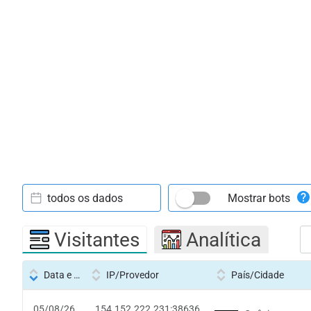
todos os dados
Mostrar bots
Visitantes
Analítica
Data e hora
IP/Provedor
País/Cidade
05/08/26
154.152.222.231:38636