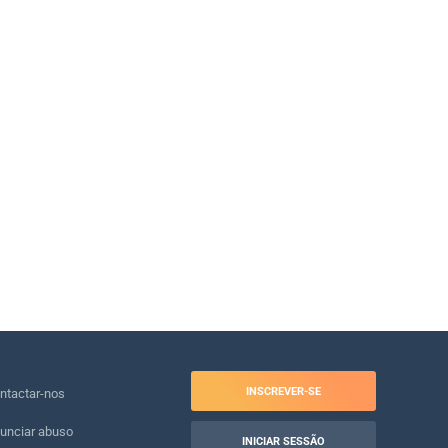
INSCREVER-SE
ntactar-nos
unciar abuso
INICIAR SESSÃO