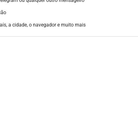
legram ou qualquer outro mensageiro
ção
país, a cidade, o navegador e muito mais