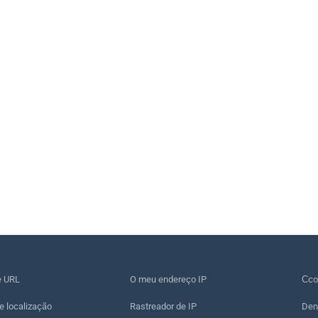
e URL
O meu endereço IP
Сco
e localização
Rastreador de IP
Den