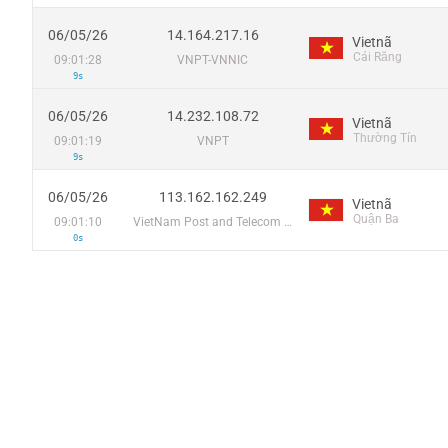
06/05/26
14.164.217.16
Vietnã
Cái Răng
09:01:28
VNPT-VNNIC
9s
06/05/26
14.232.108.72
Vietnã
Thường Tín
09:01:19
VNPT
9s
06/05/26
113.162.162.249
Vietnã
Quận Ba
09:01:10
VietNam Post and Telecom Corporation
0s