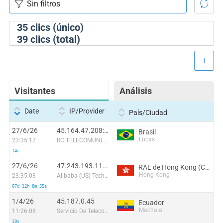
35
clics (único)
39
clics (total)
1
Visitantes
Análisis
Date
IP/Provider
País/Ciudad
27/6/26
45.164.47.208:5451
Brasil
Lucas
23:35:17
RC TELECOMUNICAÇOES LTDA.
14s
27/6/26
47.243.193.110:15279
RAE de Hong Kong (China)
Hong Kong
23:35:03
Alibaba (US) Technology Co., Ltd.
87d 12h 8m 55s
1/4/26
45.187.0.45
Ecuador
Machala
11:26:08
Servicio De Telecomunicaciones Orobla S. A
19s