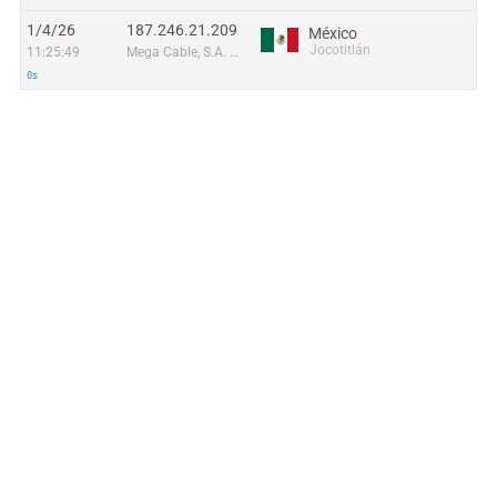
1/4/26
187.246.21.209
México
Jocotitlán
11:25:49
Mega Cable, S.A. de C.V.
0s