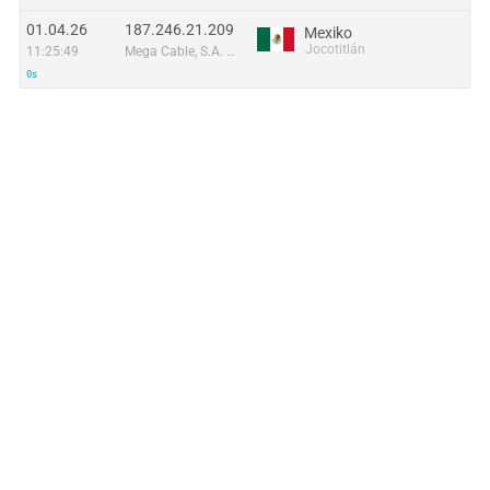
01.04.26
187.246.21.209
Mexiko
Jocotitlán
11:25:49
Mega Cable, S.A. de C.V.
0s