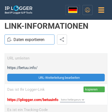
Best IP Logger & IP Tools
LINK-INFORMATIONEN
Daten exportieren
URL umleiten
https://betuu.info/
URL-Weiterleitung bearbeiten
Das ist Ihr Logger-Link
kopieren
https://iplogger.com/betuuinfo
Es ist ein Tracking-Code