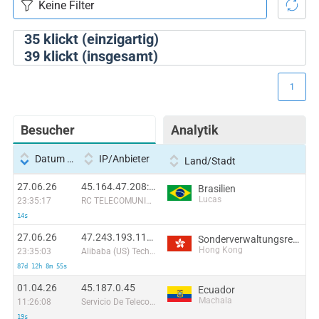
35
klickt (einzigartig)
39
klickt (insgesamt)
1
Besucher
Analytik
Datum und Uhrzeit
IP/Anbieter
Land/Stadt
27.06.26
45.164.47.208:5451
Brasilien
Lucas
23:35:17
RC TELECOMUNICAÇOES LTDA.
14s
27.06.26
47.243.193.110:15279
Sonderverwaltungsregion Hongkong
Hong Kong
23:35:03
Alibaba (US) Technology Co., Ltd.
87d 12h 8m 55s
01.04.26
45.187.0.45
Ecuador
Machala
11:26:08
Servicio De Telecomunicaciones Orobla S. A
19s