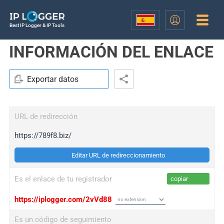
Best IP Logger & IP Tools
INFORMACIÓN DEL ENLACE
Exportar datos
URL de redirección
https://789f8.biz/
Editar URL de redireccionamiento
Es el enlace de tu registrador
copiar
https://iplogger.com/2vVd88
Es un código de seguimiento