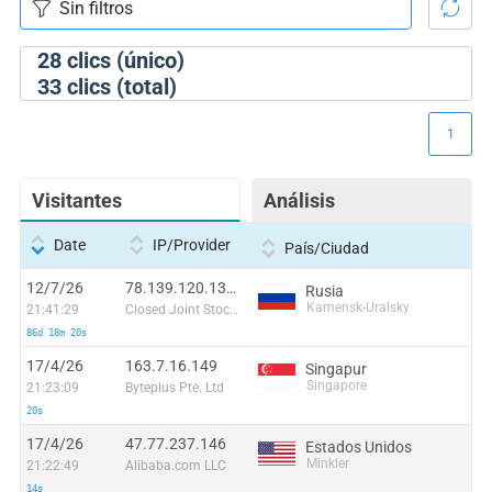
28
clics (único)
33
clics (total)
1
Visitantes
Análisis
Date
IP/Provider
País/Ciudad
12/7/26
78.139.120.137:50494
Rusia
Kamensk-Uralsky
21:41:29
Closed Joint Stock Company Radiotelephone
86d 18m 20s
17/4/26
163.7.16.149
Singapur
Singapore
21:23:09
Byteplus Pte. Ltd
20s
17/4/26
47.77.237.146
Estados Unidos
Minkler
21:22:49
Alibaba.com LLC
14s