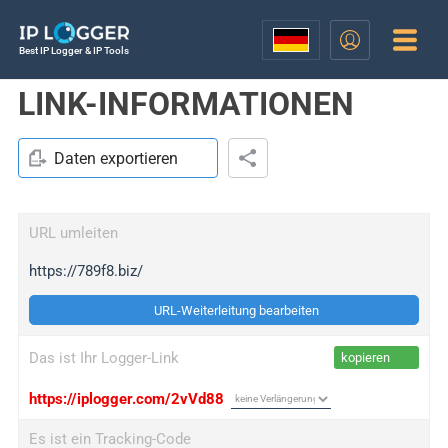
Best IP Logger & IP Tools
LINK-INFORMATIONEN
Daten exportieren
URL umleiten
https://789f8.biz/
URL-Weiterleitung bearbeiten
Das ist Ihr Logger-Link
kopieren
https://iplogger.com/2vVd88
Es ist ein Tracking-Code