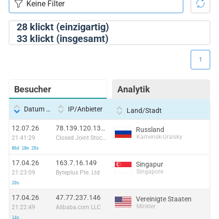
28
klickt (einzigartig)
33
klickt (insgesamt)
1
Besucher
Analytik
Datum und Uhrzeit
IP/Anbieter
Land/Stadt
12.07.26
78.139.120.137:50494
Russland
Kamensk-Uralsky
21:41:29
Closed Joint Stock Company Radiotelephone
86d 18m 20s
17.04.26
163.7.16.149
Singapur
Singapore
21:23:09
Byteplus Pte. Ltd
20s
17.04.26
47.77.237.146
Vereinigte Staaten
Minkler
21:22:49
Alibaba.com LLC
14s