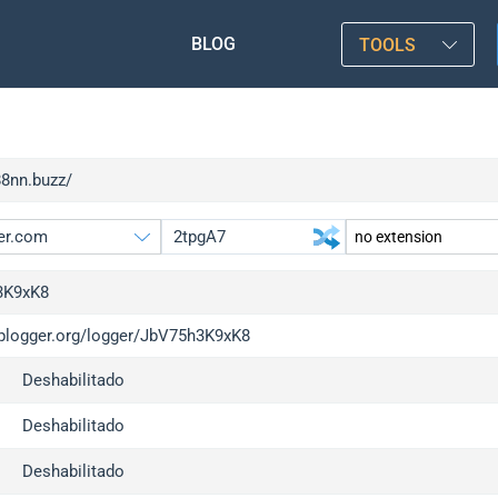
BLOG
TOOLS
88nn.buzz/
3K9xK8
/iplogger.org/logger/JbV75h3K9xK8
gger.org
upgrade
Deshabilitado
l
upgrade
c
upgrade
Deshabilitado
x
upgrade
Deshabilitado