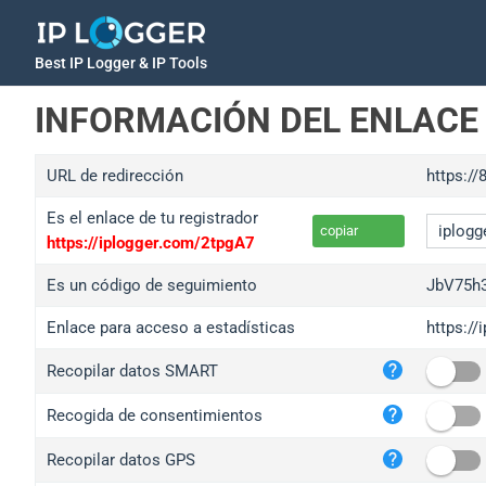
Best IP Logger & IP Tools
INFORMACIÓN DEL ENLACE
URL de redirección
https://
Es el enlace de tu registrador
copiar
https://iplogger.com/2tpgA7
Es un código de seguimiento
JbV75h
Enlace para acceso a estadísticas
https:/
iplo
Recopilar datos SMART
wl.g
ed.t
Recogida de consentimientos
bc.a
Recopilar datos GPS