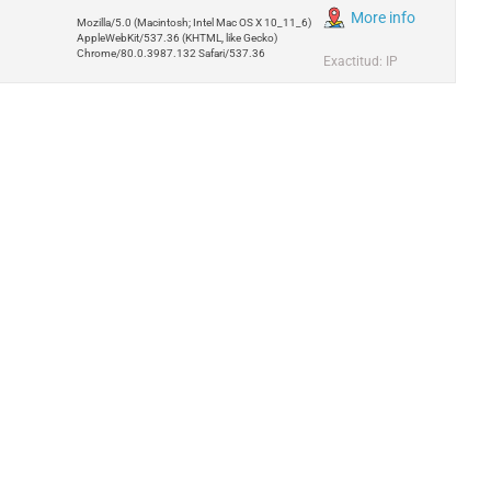
More info
Mozilla/5.0 (Macintosh; Intel Mac OS X 10_11_6)
AppleWebKit/537.36 (KHTML, like Gecko)
Chrome/80.0.3987.132 Safari/537.36
Exactitud: IP