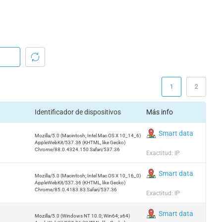
1
2
Identificador de dispositivos
Más info
Smart data
Mozilla/5.0 (Macintosh; Intel Mac OS X 10_14_6)
AppleWebKit/537.36 (KHTML, like Gecko)
Chrome/88.0.4324.150 Safari/537.36
Exactitud: IP
Smart data
Mozilla/5.0 (Macintosh; Intel Mac OS X 10_16_0)
AppleWebKit/537.36 (KHTML, like Gecko)
Chrome/85.0.4183.83 Safari/537.36
Exactitud: IP
Smart data
Mozilla/5.0 (Windows NT 10.0; Win64; x64)