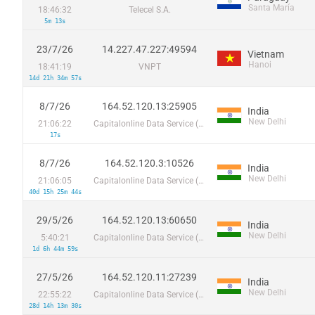
Santa María
18:46:32
Telecel S.A.
5m 13s
23/7/26
14.227.47.227:49594
Vietnam
Hanoi
18:41:19
VNPT
14d 21h 34m 57s
8/7/26
164.52.120.13:25905
India
New Delhi
21:06:22
Capitalonline Data Service (HK) Co
17s
8/7/26
164.52.120.3:10526
India
New Delhi
21:06:05
Capitalonline Data Service (HK) Co
40d 15h 25m 44s
29/5/26
164.52.120.13:60650
India
New Delhi
5:40:21
Capitalonline Data Service (HK) Co
1d 6h 44m 59s
27/5/26
164.52.120.11:27239
India
New Delhi
22:55:22
Capitalonline Data Service (HK) Co
28d 14h 13m 30s