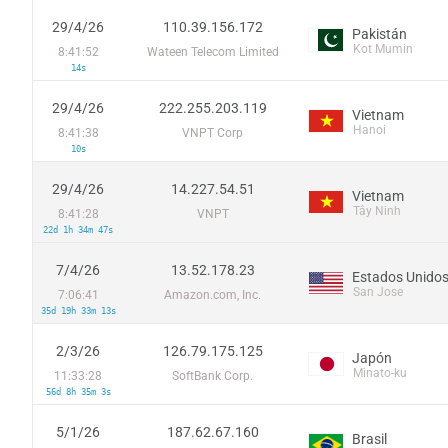
29/4/26
110.39.156.172
Pakistán
Kot Mumin
8:41:52
Wateen Telecom Limited
14s
29/4/26
222.255.203.119
Vietnam
Hanoi
8:41:38
VNPT Corp
10s
29/4/26
14.227.54.51
Vietnam
Tây Ninh
8:41:28
VNPT
22d 1h 34m 47s
7/4/26
13.52.178.23
Estados Unido
San Jose
7:06:41
Amazon.com, Inc.
35d 19h 33m 13s
2/3/26
126.79.175.125
Japón
Minato-ku
11:33:28
SoftBank Corp.
56d 8h 35m 3s
5/1/26
187.62.67.160
Brasil