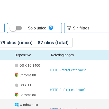
Solo único
79
clics (único)
87
clics (total)
Dispositivo
Refering pages
OS X 10.1400
s
HTTP-Referer está vacío
Chrome 88
OS X 11
HTTP-Referer está vacío
Chrome 85
Windows 10