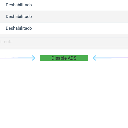
gger.com
Deshabilitado
r.info
Deshabilitado
gger.co
co
Deshabilitado
su
gger.info
g.co
Disable ADS
gger.cn