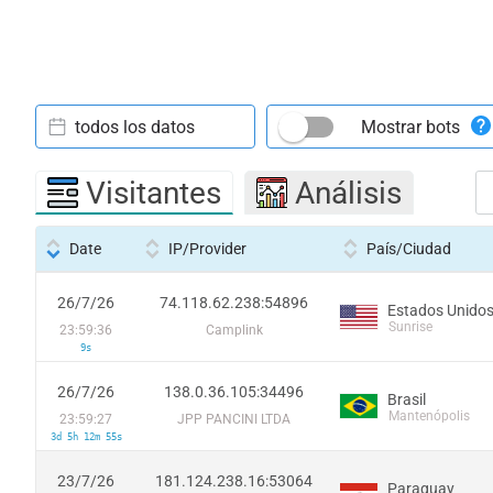
todos los datos
Mostrar bots
Visitantes
Análisis
Date
IP/Provider
País/Ciudad
26/7/26
74.118.62.238:54896
Estados Unido
Sunrise
23:59:36
Camplink
9s
26/7/26
138.0.36.105:34496
Brasil
Mantenópolis
23:59:27
JPP PANCINI LTDA
3d 5h 12m 55s
23/7/26
181.124.238.16:53064
Paraguay