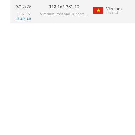
9/12/25
113.166.231.10
Vietnam
Chư Sê
6:52:16
VietNam Post and Telecom Corporation
1d 47m 43s