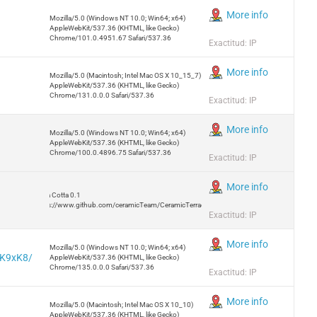
More info
Mozilla/5.0 (Windows NT 10.0; Win64; x64)
AppleWebKit/537.36 (KHTML, like Gecko)
Chrome/101.0.4951.67 Safari/537.36
Exactitud: IP
More info
Mozilla/5.0 (Macintosh; Intel Mac OS X 10_15_7)
AppleWebKit/537.36 (KHTML, like Gecko)
Chrome/131.0.0.0 Safari/537.36
Exactitud: IP
More info
Mozilla/5.0 (Windows NT 10.0; Win64; x64)
AppleWebKit/537.36 (KHTML, like Gecko)
Chrome/100.0.4896.75 Safari/537.36
Exactitud: IP
More info
Terra Cotta 0.1
https://www.github.com/ceramicTeam/CeramicTerracotta
Exactitud: IP
More info
Mozilla/5.0 (Windows NT 10.0; Win64; x64)
3K9xK8/
AppleWebKit/537.36 (KHTML, like Gecko)
Chrome/135.0.0.0 Safari/537.36
Exactitud: IP
More info
Mozilla/5.0 (Macintosh; Intel Mac OS X 10_10)
AppleWebKit/537.36 (KHTML, like Gecko)