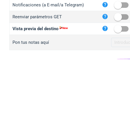
iplo
Notificaciones (a E-mail/a Telegram)
mape
Reenviar parámetros GET
iplo
2no.
Vista previa del destino
yip.
Pon tus notas aquí
iplo
iplo
iplo