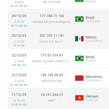
Aracaju
2:58:25
GN TELECOM
6d 17h 13m 35s
29/12/25
177.184.71.120
Brasil
Vassouras
9:44:50
Multipla Serviços Inteligentes
6d 7h 29m 26s
23/12/25
201.103.11.141
México
Cuauhtémoc
2:15:24
Uninet S.A. de C.V.
1d 1m 22s
22/12/25
177.67.214.87
Brasil
Poconé
2:14:02
BRASIL TECPAR | AMIGO | AVATO
23h 59m 27s
21/12/25
196.126.26.43
Marruecos
Casablanca
2:14:35
MEDITELECOM
9d 13h 18m 46s
11/12/25
14.191.244.27
Vietnam
Hoàn Lão
12:55:49
VNPT
2d 6h 3m 33s