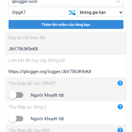
Thêm tên miền của riêng bạn
iplogger.org
upgrade
Đây là mã theo dõi
wl.gl
upgrade
JbV75h3K9xK8
ed.tc
upgrade
bc.ax
upgrade
Liên kết để truy cập thống kê
https://iplogger.org/logger/JbV75h3K9xK8
iplogger.com
maper.info
Thu thập dữ liệu SMART
iplogger.co
Người khuyết tật
2no.co
Thu thập sự đồng ý
yip.su
iplogger.info
Người khuyết tật
iplog.co
Thu thập dữ liệu GPS