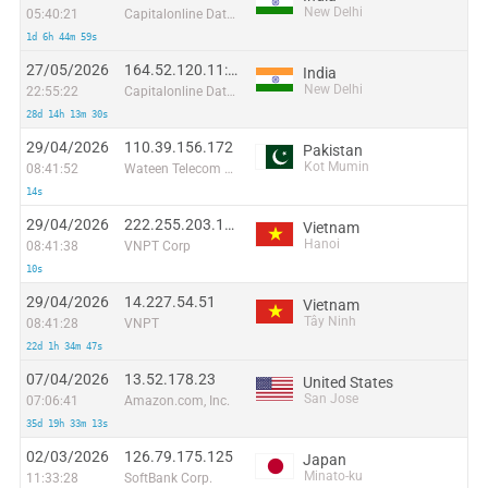
New Delhi
05:40:21
Capitalonline Data Service (HK) Co
1d 6h 44m 59s
27/05/2026
164.52.120.11:27239
India
New Delhi
22:55:22
Capitalonline Data Service (HK) Co
28d 14h 13m 30s
29/04/2026
110.39.156.172
Pakistan
Kot Mumin
08:41:52
Wateen Telecom Limited
14s
29/04/2026
222.255.203.119
Vietnam
Hanoi
08:41:38
VNPT Corp
10s
29/04/2026
14.227.54.51
Vietnam
Tây Ninh
08:41:28
VNPT
22d 1h 34m 47s
07/04/2026
13.52.178.23
United States
San Jose
07:06:41
Amazon.com, Inc.
35d 19h 33m 13s
02/03/2026
126.79.175.125
Japan
Minato-ku
11:33:28
SoftBank Corp.