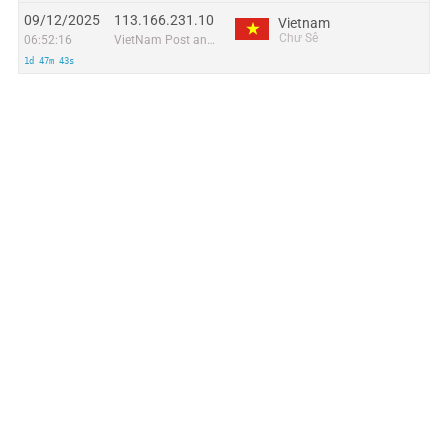
09/12/2025
113.166.231.10
Vietnam
Chư Sê
06:52:16
VietNam Post and Telecom Corporation
1d 47m 43s