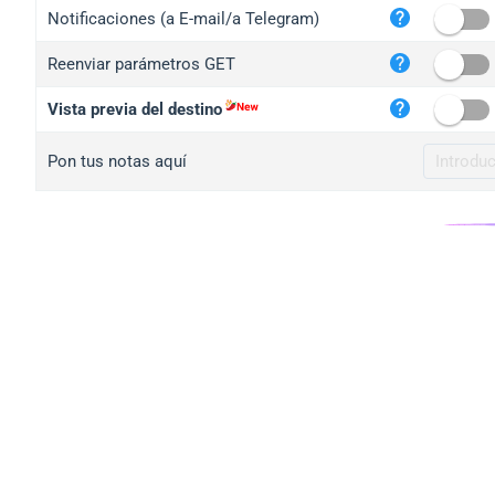
iplo
Notificaciones (a E-mail/a Telegram)
mape
Reenviar parámetros GET
iplo
2no.
Vista previa del destino
yip.
Pon tus notas aquí
iplo
iplo
iplo