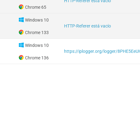
HTTP-Referer está vacío
Chrome 65
Windows 10
HTTP-Referer está vacío
Chrome 133
Windows 10
https://iplogger.org/logger/8PHE5Ee
Chrome 136