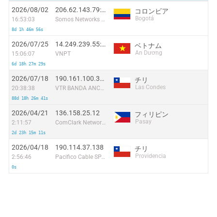
2026/08/02
206.62.143.79:28247
コロンビア
Bogotá
16:53:03
Somos Networks Colombia S.a.s. BIC
8d 1h 46m 56s
2026/07/25
14.249.239.55:58808
ベトナム
An Dương
15:06:07
VNPT
6d 18h 27m 29s
2026/07/18
190.161.100.37:48310
チリ
Las Condes
20:38:38
VTR BANDA ANCHA S.A.
88d 18h 26m 41s
2026/04/21
136.158.25.12
フィリピン
Pasay
2:11:57
ComClark Network & Technology Corp
2d 23h 15m 11s
2026/04/18
190.114.37.138
チリ
Providencia
2:56:46
Pacifico Cable SPA.
0s