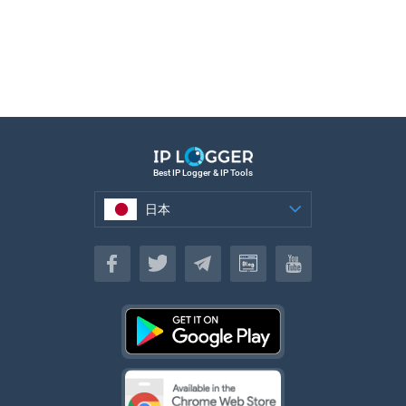
Best IP Logger & IP Tools
日本
日本