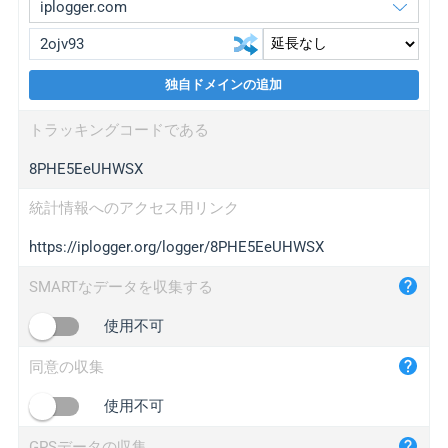
独自ドメインの追加
iplogger.org
upgrade
トラッキングコードである
wl.gl
upgrade
8PHE5EeUHWSX
ed.tc
upgrade
bc.ax
upgrade
統計情報へのアクセス用リンク
https://iplogger.org/logger/8PHE5EeUHWSX
iplogger.com
maper.info
SMARTなデータを収集する
iplogger.co
使用不可
2no.co
同意の収集
yip.su
iplogger.info
使用不可
iplog.co
GPSデータの収集