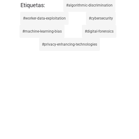
algorithmic-discrimination
worker-data-exploitation
cybersecurity
machine-learning-bias
digital-forensics
privacy-enhancing-technologies