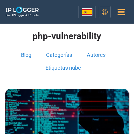
Best IP Logger & IP Tools
php-vulnerability
Blog
Categorías
Autores
Etiquetas nube