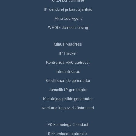
URL-i kontrollimine
IP loendurid ja kasutajaribad
Minu UserAgent
WHOIS domeeni otsing
Minu IP-aadress
IP Tracker
Kontrollida MAC-aadressi
Interneti kiirus
Krediitkaartide generaator
Juhuslik IP-generaator
Kasutajaagentide generaator
Korduma kippuvad küsimused
Võtke meiega ühendust
Rikkumisest teatamine