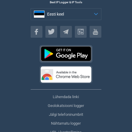
Best IP Logger & IP Tools
Eesti keel
Eesti keel
Lühendada linki
Geolokatsiooni logger
Jälgi telefoninumbrit
Nähtamatu logger