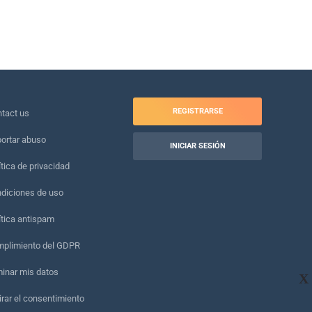
REGISTRARSE
tact us
ortar abuso
INICIAR SESIÓN
ítica de privacidad
diciones de uso
ítica antispam
plimiento del GDPR
minar mis datos
X
irar el consentimiento