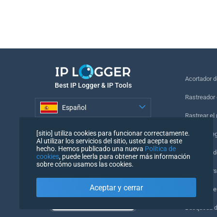
Acortador 
Best IP Logger & IP Tools
Rastreador 
Español
Rastrear el
Español
[sitio] utiliza cookies para funcionar correctamente.
Píxel de se
Al utilizar los servicios del sitio, usted acepta este
hecho. Hemos publicado una nueva
Política de
Comprobado
cookies
, puede leerla para obtener más información
sobre cómo usamos las cookies.
IP Counters
Aceptar y cerrar
Mi UserAge
Búsqueda 