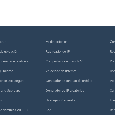
de URL
Mi dirección IP
Сon
de ubicación
Rastreador de IP
Rep
 número de teléfono
Comprobar dirección MAC
Pol
guimiento
Velocidad de Internet
Con
r de URL seguro
Generador de tarjetas de crédito
Pol
 and Userbars
Generador de IP aleatorias
Cum
nt
Useragent Generator
Eli
de dominios WHOIS
Faq
Ret