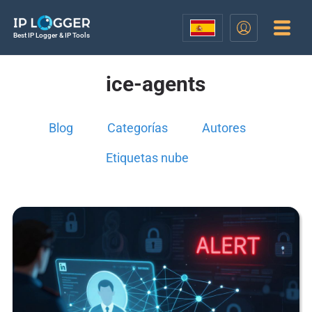
Best IP Logger & IP Tools
ice-agents
Blog
Categorías
Autores
Etiquetas nube