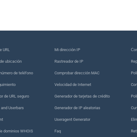
de URL
Mi dirección IP
Сon
de ubicación
Rastreador de IP
Rep
 número de teléfono
Comprobar dirección MAC
Pol
guimiento
Velocidad de Internet
Con
r de URL seguro
Generador de tarjetas de crédito
Pol
 and Userbars
Generador de IP aleatorias
Cum
nt
Useragent Generator
Eli
de dominios WHOIS
Faq
Ret