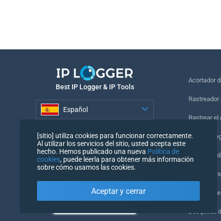
Acortador 
Best IP Logger & IP Tools
Rastreador 
Español
Rastrear el
Español
[sitio] utiliza cookies para funcionar correctamente.
Píxel de se
Al utilizar los servicios del sitio, usted acepta este
hecho. Hemos publicado una nueva
Política de
Comprobado
cookies
, puede leerla para obtener más información
sobre cómo usamos las cookies.
IP Counters
Aceptar y cerrar
Mi UserAge
Búsqueda 