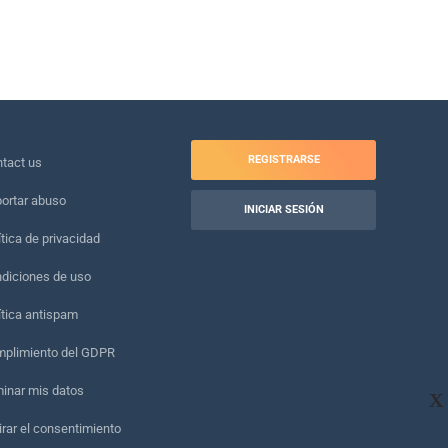
REGISTRARSE
tact us
ortar abuso
INICIAR SESIÓN
ítica de privacidad
diciones de uso
ítica antispam
plimiento del GDPR
minar mis datos
X
irar el consentimiento