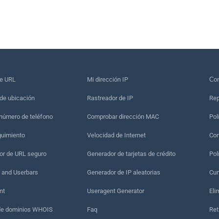
de URL
Mi dirección IP
Сon
de ubicación
Rastreador de IP
Rep
 número de teléfono
Comprobar dirección MAC
Pol
guimiento
Velocidad de Internet
Con
r de URL seguro
Generador de tarjetas de crédito
Pol
 and Userbars
Generador de IP aleatorias
Cum
nt
Useragent Generator
Eli
de dominios WHOIS
Faq
Ret