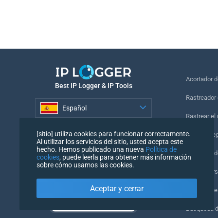
Acortador 
Best IP Logger & IP Tools
Rastreador 
Español
Rastrear el
Español
[sitio] utiliza cookies para funcionar correctamente.
Píxel de se
Al utilizar los servicios del sitio, usted acepta este
hecho. Hemos publicado una nueva
Política de
Comprobado
cookies
, puede leerla para obtener más información
sobre cómo usamos las cookies.
IP Counters
Aceptar y cerrar
Mi UserAge
Búsqueda 