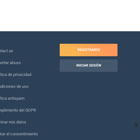
REGISTRARSE
tact us
ortar abuso
INICIAR SESIÓN
ítica de privacidad
diciones de uso
ítica antispam
plimiento del GDPR
minar mis datos
X
irar el consentimiento