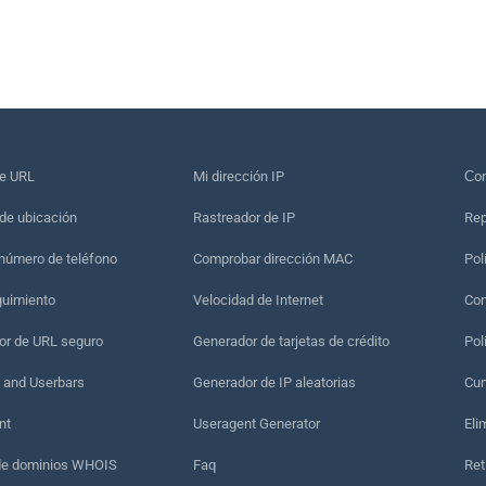
de URL
Mi dirección IP
Сon
de ubicación
Rastreador de IP
Rep
 número de teléfono
Comprobar dirección MAC
Pol
guimiento
Velocidad de Internet
Con
r de URL seguro
Generador de tarjetas de crédito
Pol
 and Userbars
Generador de IP aleatorias
Cum
nt
Useragent Generator
Eli
de dominios WHOIS
Faq
Ret