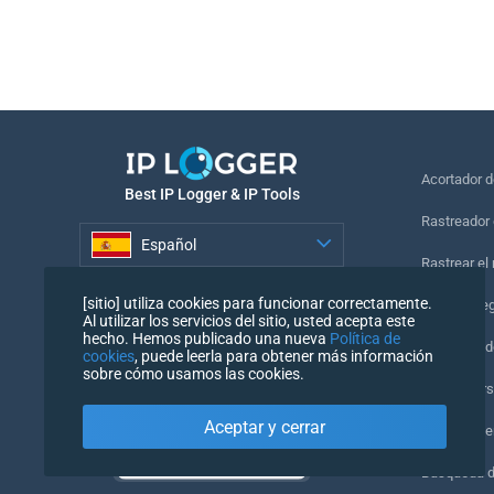
Acortador 
Best IP Logger & IP Tools
Rastreador 
Español
Rastrear el
Español
[sitio] utiliza cookies para funcionar correctamente.
Píxel de se
Al utilizar los servicios del sitio, usted acepta este
hecho. Hemos publicado una nueva
Política de
Comprobado
cookies
, puede leerla para obtener más información
sobre cómo usamos las cookies.
IP Counters
Aceptar y cerrar
Mi UserAge
Búsqueda 