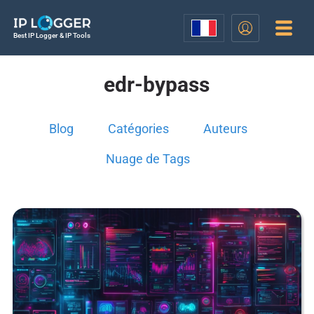
Best IP Logger & IP Tools
edr-bypass
Blog
Catégories
Auteurs
Nuage de Tags