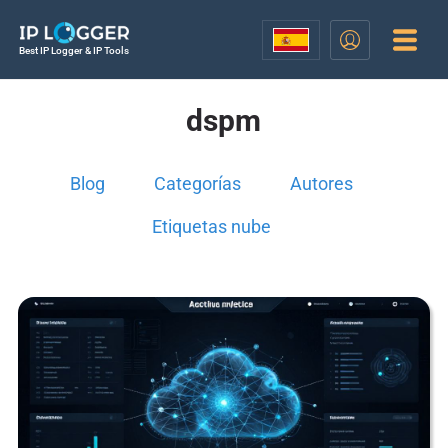
Best IP Logger & IP Tools
dspm
Blog
Categorías
Autores
Etiquetas nube