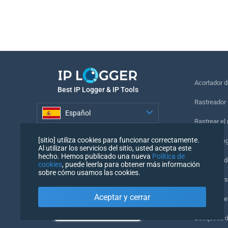
Acortador 
Best IP Logger & IP Tools
Rastreador 
Español
Rastrear el
Español
[sitio] utiliza cookies para funcionar correctamente.
Píxel de se
Al utilizar los servicios del sitio, usted acepta este
hecho. Hemos publicado una nueva
Política de
Comprobado
cookies
, puede leerla para obtener más información
sobre cómo usamos las cookies.
IP Counters
Aceptar y cerrar
Mi UserAge
Búsqueda 