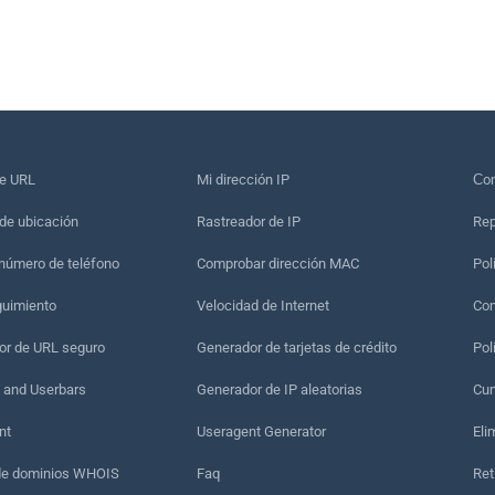
de URL
Mi dirección IP
Сon
de ubicación
Rastreador de IP
Rep
 número de teléfono
Comprobar dirección MAC
Pol
guimiento
Velocidad de Internet
Con
r de URL seguro
Generador de tarjetas de crédito
Pol
 and Userbars
Generador de IP aleatorias
Cum
nt
Useragent Generator
Eli
de dominios WHOIS
Faq
Ret