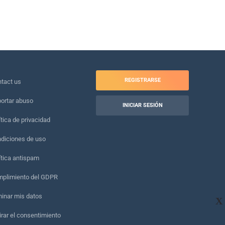
REGISTRARSE
tact us
ortar abuso
INICIAR SESIÓN
ítica de privacidad
diciones de uso
ítica antispam
plimiento del GDPR
minar mis datos
X
irar el consentimiento