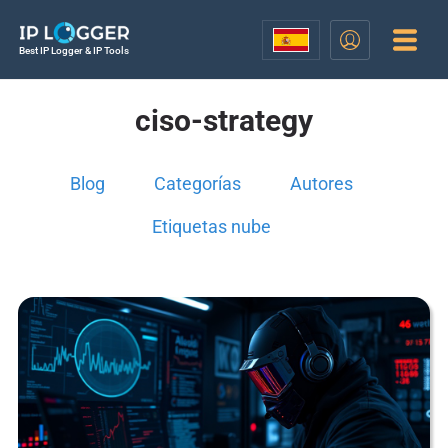
Best IP Logger & IP Tools
ciso-strategy
Blog
Categorías
Autores
Etiquetas nube