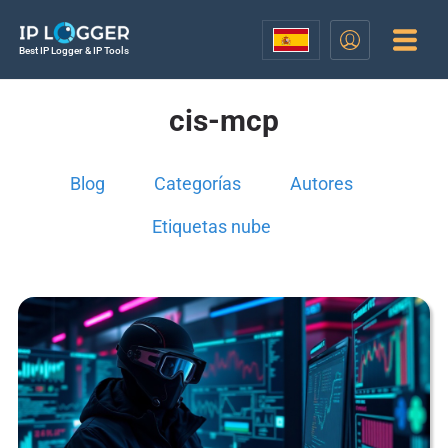
Best IP Logger & IP Tools
cis-mcp
Blog
Categorías
Autores
Etiquetas nube