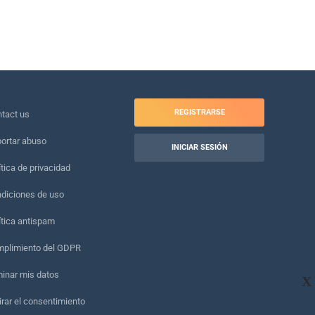
REGISTRARSE
tact us
ortar abuso
INICIAR SESIÓN
ítica de privacidad
diciones de uso
ítica antispam
plimiento del GDPR
minar mis datos
X
irar el consentimiento