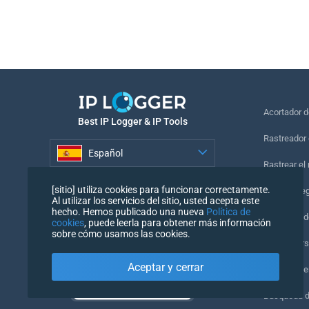
Acortador 
Best IP Logger & IP Tools
Rastreador 
Español
Rastrear el
Español
[sitio] utiliza cookies para funcionar correctamente.
Píxel de se
Al utilizar los servicios del sitio, usted acepta este
hecho. Hemos publicado una nueva
Política de
Comprobado
cookies
, puede leerla para obtener más información
sobre cómo usamos las cookies.
IP Counters
Aceptar y cerrar
Mi UserAge
Búsqueda 