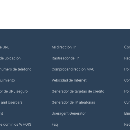
de URL
Mi dirección IP
Сon
de ubicación
Rastreador de IP
Rep
 número de teléfono
Comprobar dirección MAC
Pol
guimiento
Velocidad de Internet
Con
r de URL seguro
Generador de tarjetas de crédito
Pol
 and Userbars
Generador de IP aleatorias
Cum
nt
Useragent Generator
Eli
de dominios WHOIS
Faq
Ret