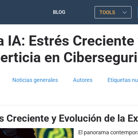
BLOG
TOOLS
a IA: Estrés Creciente 
erticia en Cibersegur
Noticias generales
Autores
Etiquetas n
és Creciente y Evolución de la E
El panorama contemporán