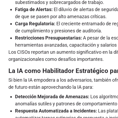
subestimados y sobrecargados de trabajo.
Fatiga de Alertas:
El diluvio de alertas de seguri
de que se pasen por alto amenazas críticas.
Carga Regulatoria:
El creciente entramado de re
de cumplimiento y presiones de auditoría.
Restricciones Presupuestarias:
A pesar de la es
herramientas avanzadas, capacitación y salarios c
Los CISOs reportan un aumento significativo en la dif
organizacionales como desafíos importantes.
La IA como Habilitador Estratégico pa
Si bien la IA empodera a los adversarios, también o
de futuro están aprovechando la IA para:
Detección Mejorada de Amenazas:
Los algoritmo
anomalías sutiles y patrones de comportamiento
Respuesta Automatizada a Incidentes:
Las plata
automatizar tareas rutinarias de respuesta a inci