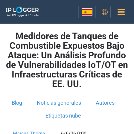
Best IP Logger & IP Tools
Medidores de Tanques de
Combustible Expuestos Bajo
Ataque: Un Análisis Profundo
de Vulnerabilidades IoT/OT en
Infraestructuras Críticas de
EE. UU.
Blog
Noticias generales
Autores
Etiquetas nube
Marcus Thorne
6/6/26 0:00