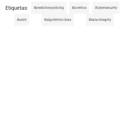
predictive-policing
ai-ethics
cybersecurity
osint
algorithmic-bias
data-integrity