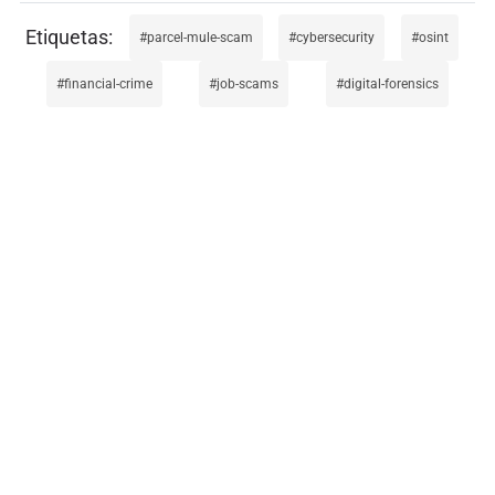
parcel-mule-scam
cybersecurity
osint
financial-crime
job-scams
digital-forensics