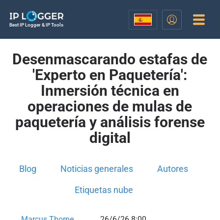
Best IP Logger & IP Tools
Desenmascarando estafas de
'Experto en Paquetería':
Inmersión técnica en
operaciones de mulas de
paquetería y análisis forense
digital
Blog
Noticias generales
Autores
Etiquetas nube
Marcus Thorne
26/6/26 8:00