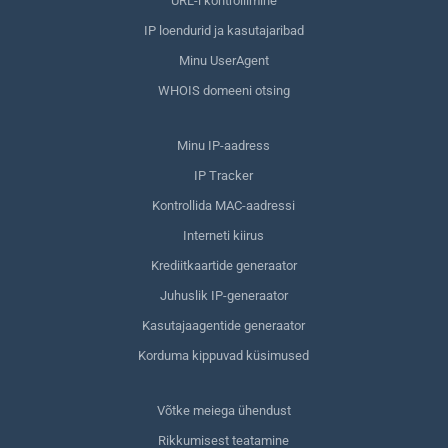
URL-i kontrollimine
IP loendurid ja kasutajaribad
Minu UserAgent
WHOIS domeeni otsing
Minu IP-aadress
IP Tracker
Kontrollida MAC-aadressi
Interneti kiirus
Krediitkaartide generaator
Juhuslik IP-generaator
Kasutajaagentide generaator
Korduma kippuvad küsimused
Võtke meiega ühendust
Rikkumisest teatamine