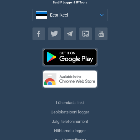
Best IP Logger & IP Tools
Eesti keel
Eesti keel
Lühendada linki
Geolokatsiooni logger
Jälgi telefoninumbrit
Nähtamatu logger