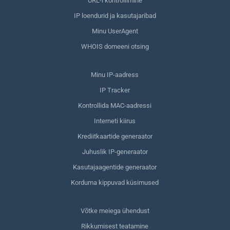
URL-i kontrollimine
IP loendurid ja kasutajaribad
Minu UserAgent
WHOIS domeeni otsing
Minu IP-aadress
IP Tracker
Kontrollida MAC-aadressi
Interneti kiirus
Krediitkaartide generaator
Juhuslik IP-generaator
Kasutajaagentide generaator
Korduma kippuvad küsimused
Võtke meiega ühendust
Rikkumisest teatamine