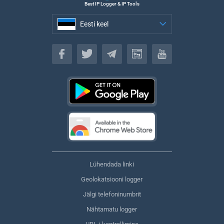
Best IP Logger & IP Tools
Eesti keel
Eesti keel
Lühendada linki
Geolokatsiooni logger
Jälgi telefoninumbrit
Nähtamatu logger