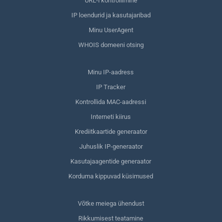
URL-i kontrollimine
IP loendurid ja kasutajaribad
Minu UserAgent
WHOIS domeeni otsing
Minu IP-aadress
IP Tracker
Kontrollida MAC-aadressi
Interneti kiirus
Krediitkaartide generaator
Juhuslik IP-generaator
Kasutajaagentide generaator
Korduma kippuvad küsimused
Võtke meiega ühendust
Rikkumisest teatamine