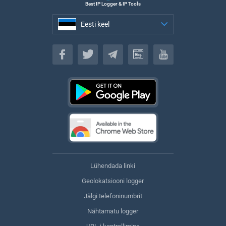
Best IP Logger & IP Tools
Eesti keel
Eesti keel
Lühendada linki
Geolokatsiooni logger
Jälgi telefoninumbrit
Nähtamatu logger