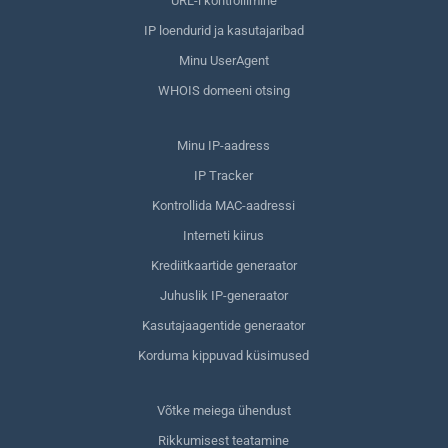
URL-i kontrollimine
IP loendurid ja kasutajaribad
Minu UserAgent
WHOIS domeeni otsing
Minu IP-aadress
IP Tracker
Kontrollida MAC-aadressi
Interneti kiirus
Krediitkaartide generaator
Juhuslik IP-generaator
Kasutajaagentide generaator
Korduma kippuvad küsimused
Võtke meiega ühendust
Rikkumisest teatamine