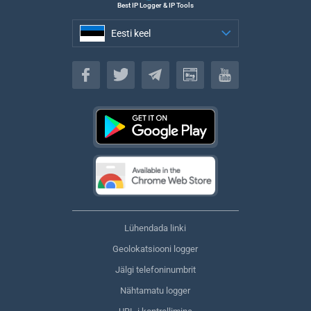
Best IP Logger & IP Tools
Eesti keel
Eesti keel
Lühendada linki
Geolokatsiooni logger
Jälgi telefoninumbrit
Nähtamatu logger