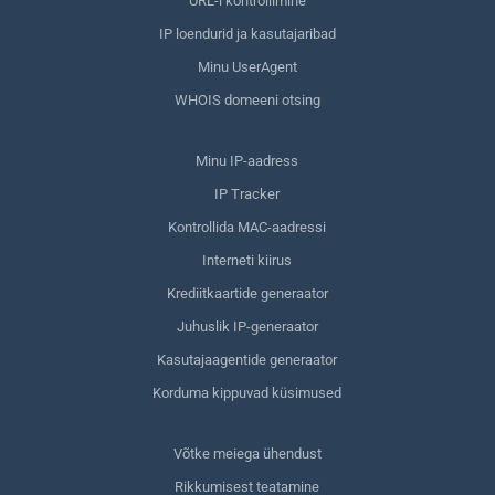
URL-i kontrollimine
IP loendurid ja kasutajaribad
Minu UserAgent
WHOIS domeeni otsing
Minu IP-aadress
IP Tracker
Kontrollida MAC-aadressi
Interneti kiirus
Krediitkaartide generaator
Juhuslik IP-generaator
Kasutajaagentide generaator
Korduma kippuvad küsimused
Võtke meiega ühendust
Rikkumisest teatamine