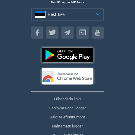
Best IP Logger & IP Tools
Eesti keel
Eesti keel
Lühendada linki
Geolokatsiooni logger
Jälgi telefoninumbrit
Nähtamatu logger