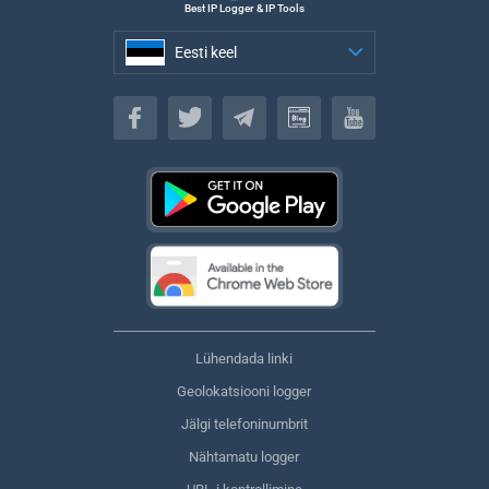
Best IP Logger & IP Tools
Eesti keel
Eesti keel
Lühendada linki
Geolokatsiooni logger
Jälgi telefoninumbrit
Nähtamatu logger