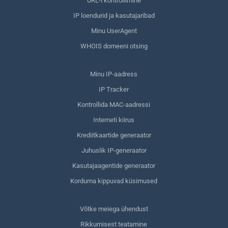
URL-i kontrollimine
IP loendurid ja kasutajaribad
Minu UserAgent
WHOIS domeeni otsing
Minu IP-aadress
IP Tracker
Kontrollida MAC-aadressi
Interneti kiirus
Krediitkaartide generaator
Juhuslik IP-generaator
Kasutajaagentide generaator
Korduma kippuvad küsimused
Võtke meiega ühendust
Rikkumisest teatamine