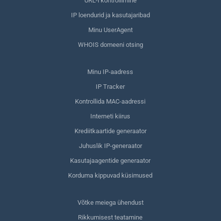
URL-i kontrollimine
IP loendurid ja kasutajaribad
Minu UserAgent
WHOIS domeeni otsing
Minu IP-aadress
IP Tracker
Kontrollida MAC-aadressi
Interneti kiirus
Krediitkaartide generaator
Juhuslik IP-generaator
Kasutajaagentide generaator
Korduma kippuvad küsimused
Võtke meiega ühendust
Rikkumisest teatamine