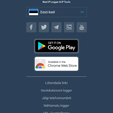
Best IP Logger & IP Tools
Eesti keel
Eesti keel
Lühendada linki
Geolokatsiooni logger
Jälgi telefoninumbrit
Nähtamatu logger