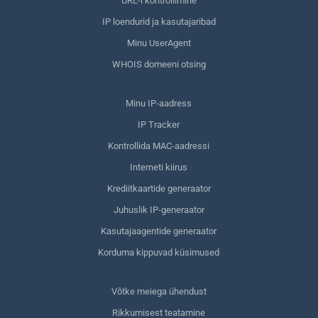
URL-i kontrollimine
IP loendurid ja kasutajaribad
Minu UserAgent
WHOIS domeeni otsing
Minu IP-aadress
IP Tracker
Kontrollida MAC-aadressi
Interneti kiirus
Krediitkaartide generaator
Juhuslik IP-generaator
Kasutajaagentide generaator
Korduma kippuvad küsimused
Võtke meiega ühendust
Rikkumisest teatamine