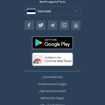
Best IP Logger & IP Tools
Eesti keel
Eesti keel
Lühendada linki
Geolokatsiooni logger
Jälgi telefoninumbrit
Nähtamatu logger