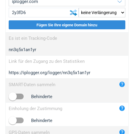
Fügen Sie Ihre eigene Domain hinzu
iplogger.org
upgrade
Es ist ein Tracking-Code
wl.gl
upgrade
nn3q5x1an1yr
ed.tc
upgrade
bc.ax
upgrade
Link für den Zugang zu den Statistiken
https://iplogger.org/logger/nn3q5x1an1yr
iplogger.com
maper.info
SMART-Daten sammeln
iplogger.co
Behinderte
2no.co
Einholung der Zustimmung
yip.su
iplogger.info
Behinderte
iplog.co
GPS-Daten sammeln