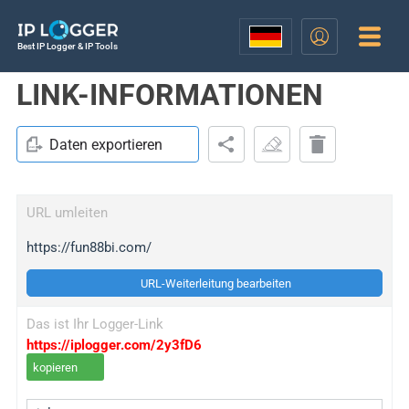
Best IP Logger & IP Tools
LINK-INFORMATIONEN
Daten exportieren
URL umleiten
https://fun88bi.com/
URL-Weiterleitung bearbeiten
Das ist Ihr Logger-Link
https://iplogger.com/2y3fD6
kopieren