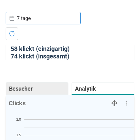
7 tage
58
klickt (einzigartig)
74
klickt (insgesamt)
Besucher
Analytik
Clicks
2.0
1.5