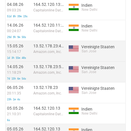
04.08.26
164.52.120.13:36301
Indien
New Delhi
09:03:26
Capitalonline Data Service (HK) Co
51d 8h 39m 19s
14.06.26
164.52.120.11:2431
Indien
New Delhi
00:24:07
Capitalonline Data Service (HK) Co
29d 9h 9m 50s
15.05.26
13.52.178.23:45374
Vereinigte Staaten
San Jose
15:14:17
Amazon.com, Inc.
1d 3h 55m 48s
14.05.26
13.52.178.23:53642
Vereinigte Staaten
San Jose
11:18:29
Amazon.com, Inc.
7d 15h 6m 54s
06.05.26
13.52.178.23
Vereinigte Staaten
San Jose
20:11:35
Amazon.com, Inc.
23h 1m 4s
05.05.26
164.52.120.13
Indien
New Delhi
21:10:31
Capitalonline Data Service (HK) Co
6s
05.05.26
164.52.120.13
Indien