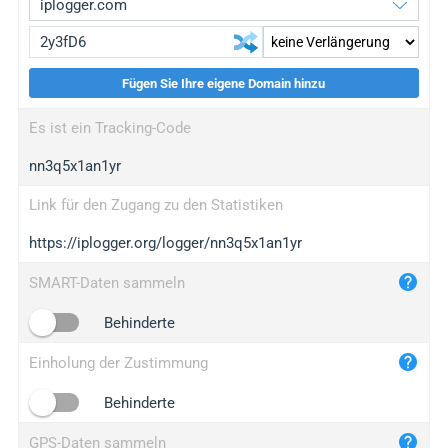
Fügen Sie Ihre eigene Domain hinzu
iplogger.org
upgrade
Es ist ein Tracking-Code
wl.gl
upgrade
nn3q5x1an1yr
ed.tc
upgrade
bc.ax
upgrade
Link für den Zugang zu den Statistiken
https://iplogger.org/logger/nn3q5x1an1yr
iplogger.com
maper.info
SMART-Daten sammeln
iplogger.co
Behinderte
2no.co
Einholung der Zustimmung
yip.su
iplogger.info
Behinderte
iplog.co
GPS-Daten sammeln