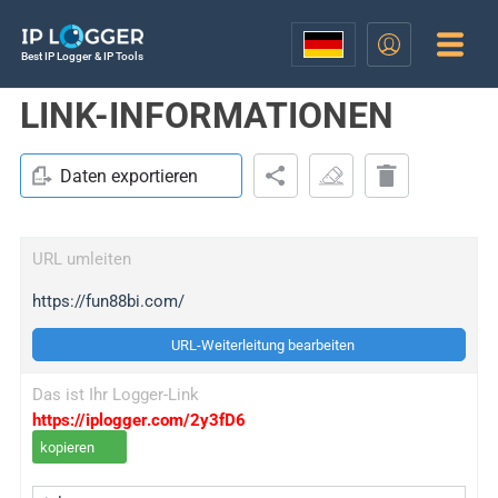
Best IP Logger & IP Tools
LINK-INFORMATIONEN
Daten exportieren
URL umleiten
https://fun88bi.com/
URL-Weiterleitung bearbeiten
Das ist Ihr Logger-Link
https://iplogger.com/2y3fD6
kopieren