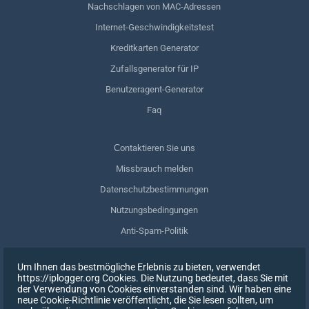
Nachschlagen von MAC-Adressen
Internet-Geschwindigkeitstest
Kreditkarten Generator
Zufallsgenerator für IP
Benutzeragent-Generator
Faq
Сontaktieren Sie uns
Missbrauch melden
Datenschutzbestimmungen
Nutzungsbedingungen
Anti-Spam-Politik
GDPR-Einhaltung
Um Ihnen das bestmögliche Erlebnis zu bieten, verwendet
Meine Daten löschen
https://iplogger.org Cookies. Die Nutzung bedeutet, dass Sie mit
der Verwendung von Cookies einverstanden sind. Wir haben eine
Zustimmung zurückziehen
neue Cookie-Richtlinie veröffentlicht, die Sie lesen sollten, um