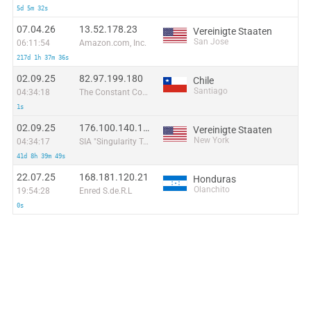
5d 5m 32s
07.04.26
13.52.178.23
Vereinigte Staaten
San Jose
06:11:54
Amazon.com, Inc.
217d 1h 37m 36s
02.09.25
82.97.199.180
Chile
Santiago
04:34:18
The Constant Company, LLC
1s
02.09.25
176.100.140.140
Vereinigte Staaten
New York
04:34:17
SIA "Singularity Telecom"
41d 8h 39m 49s
22.07.25
168.181.120.21
Honduras
Olanchito
19:54:28
Enred S.de.R.L
0s