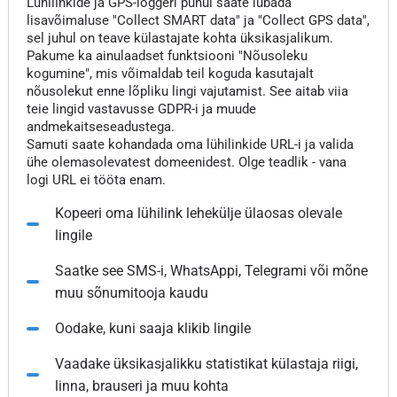
Lühilinkide ja GPS-loggeri puhul saate lubada
lisavõimaluse "Collect SMART data" ja "Collect GPS data",
sel juhul on teave külastajate kohta üksikasjalikum.
Pakume ka ainulaadset funktsiooni "Nõusoleku
kogumine", mis võimaldab teil koguda kasutajalt
nõusolekut enne lõpliku lingi vajutamist. See aitab viia
teie lingid vastavusse GDPR-i ja muude
andmekaitseseadustega.
Samuti saate kohandada oma lühilinkide URL-i ja valida
ühe olemasolevatest domeenidest. Olge teadlik - vana
logi URL ei tööta enam.
Kopeeri oma lühilink lehekülje ülaosas olevale
lingile
Saatke see SMS-i, WhatsAppi, Telegrami või mõne
muu sõnumitooja kaudu
Oodake, kuni saaja klikib lingile
Vaadake üksikasjalikku statistikat külastaja riigi,
linna, brauseri ja muu kohta