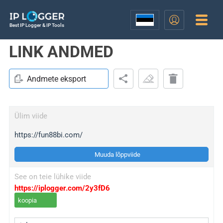
Best IP Logger & IP Tools
LINK ANDMED
Andmete eksport
Ülim viide
https://fun88bi.com/
Muuda lõppviide
See on teie lühike viide
https://iplogger.com/2y3fD6
koopia