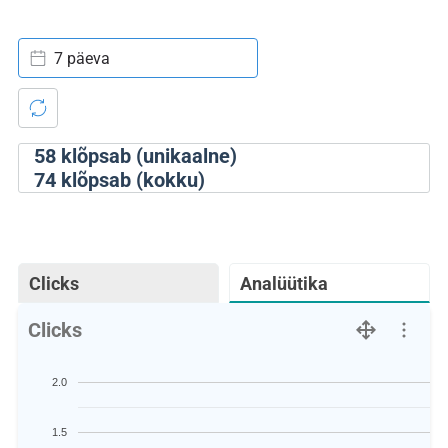
7 päeva
58
klõpsab (unikaalne)
74
klõpsab (kokku)
Clicks
Analüütika
Clicks
2.0
1.5