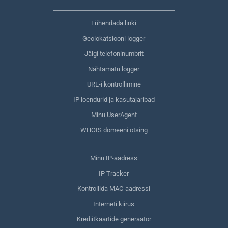
Lühendada linki
Geolokatsiooni logger
Jälgi telefoninumbrit
Nähtamatu logger
URL-i kontrollimine
IP loendurid ja kasutajaribad
Minu UserAgent
WHOIS domeeni otsing
Minu IP-aadress
IP Tracker
Kontrollida MAC-aadressi
Interneti kiirus
Krediitkaartide generaator