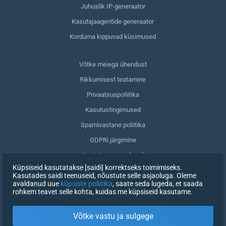
Juhuslik IP-generaator
Kasutajaagentide generaator
Korduma kippuvad küsimused
Võtke meiega ühendust
Rikkumisest teatamine
Privaatsuspoliitika
Kasutustingimused
Spamivastane poliitika
GDPRi järgimine
Kustuta oma andmed
Küpsiseid kasutatakse [saidi] korrektseks toimimiseks.
Nõusoleku tagasivõtmine
Kasutades saidi teenuseid, nõustute selle asjaoluga. Oleme
avaldanud uue
küpsiste poliitika
, saate seda lugeda, et saada
rohkem teavet selle kohta, kuidas me küpsiseid kasutame.
REGISTREERIMINE
Võtke vastu ja sulgege
X