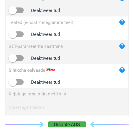
iplogger.cn
Deaktiveeritud
Teated (e-posti/telegrammi teel)
Deaktiveeritud
GET-parameetrite saatmine
Deaktiveeritud
Sihtkoha eelvaade
Deaktiveeritud
Kirjutage oma märkmeid siia
Disable ADS