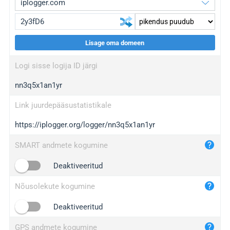
Lisage oma domeen
iplogger.org
upgrade
Logi sisse logija ID järgi
wl.gl
upgrade
nn3q5x1an1yr
ed.tc
upgrade
bc.ax
upgrade
Link juurdepääsustatistikale
https://iplogger.org/logger/nn3q5x1an1yr
iplogger.com
maper.info
SMART andmete kogumine
iplogger.co
Deaktiveeritud
2no.co
Nõusolekute kogumine
yip.su
iplogger.info
Deaktiveeritud
iplog.co
GPS andmete kogumine