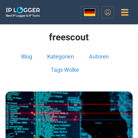
Best IP Logger & IP Tools
freescout
Blog
Kategorien
Autoren
Tags Wolke