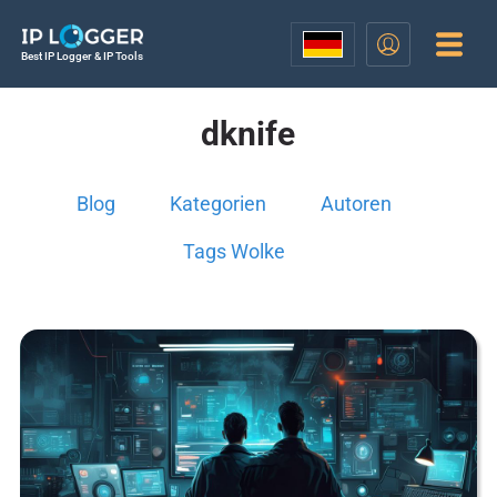
Best IP Logger & IP Tools
dknife
Blog
Kategorien
Autoren
Tags Wolke