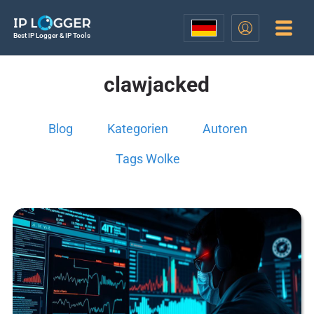
Best IP Logger & IP Tools
clawjacked
Blog
Kategorien
Autoren
Tags Wolke