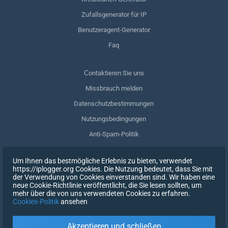
Zufallsgenerator für IP
Benutzeragent-Generator
Faq
Сontaktieren Sie uns
Missbrauch melden
Datenschutzbestimmungen
Nutzungsbedingungen
Anti-Spam-Politik
GDPR-Einhaltung
Um Ihnen das bestmögliche Erlebnis zu bieten, verwendet
Meine Daten löschen
https://iplogger.org Cookies. Die Nutzung bedeutet, dass Sie mit
der Verwendung von Cookies einverstanden sind. Wir haben eine
Zustimmung zurückziehen
neue Cookie-Richtlinie veröffentlicht, die Sie lesen sollten, um
mehr über die von uns verwendeten Cookies zu erfahren.
Cookies-Politik
ansehen
REGISTRIEREN SIE SICH
Akzeptieren und schließen