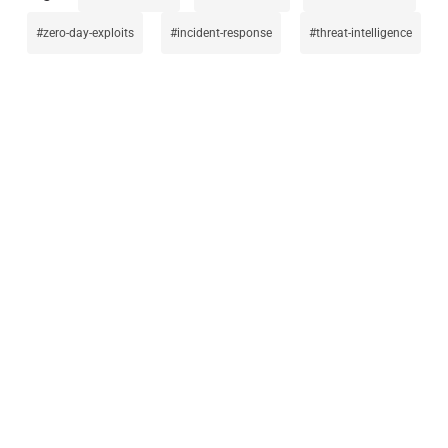
zero-day-exploits
incident-response
threat-intelligence