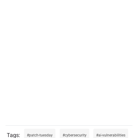
patch-tuesday
cybersecurity
ai-vulnerabilities