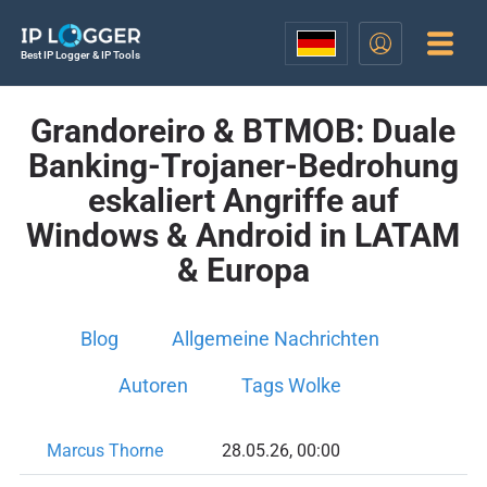
Best IP Logger & IP Tools
Grandoreiro & BTMOB: Duale
Banking-Trojaner-Bedrohung
eskaliert Angriffe auf
Windows & Android in LATAM
& Europa
Blog
Allgemeine Nachrichten
Autoren
Tags Wolke
Marcus Thorne
28.05.26, 00:00