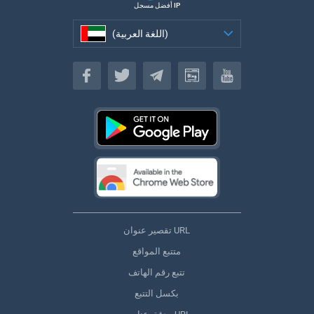
أفضل مسجل IP
(اللغة العربية)
(اللغة العربية)
تقصير عنوان URL
متتبع المواقع
تتبع رقم الهاتف
بكسل التتبع