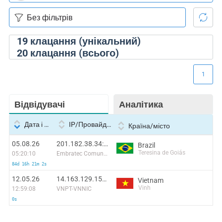
19
клацання (унікальний)
20
клацання (всього)
1
Відвідувачі
Аналітика
Дата і час
IP/Провайдер
Країна/місто
05.08.26
201.182.38.34:46356
Brazil
Teresina de Goiás
05:20:10
Embratec Comunicacoes Ltda ME
84d 16h 21m 2s
12.05.26
14.163.129.150:47438
Vietnam
Vinh
12:59:08
VNPT-VNNIC
0s