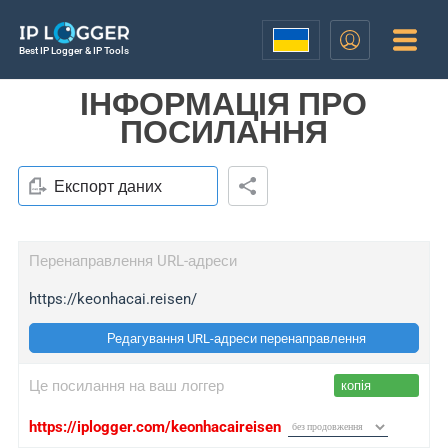
Best IP Logger & IP Tools
ІНФОРМАЦІЯ ПРО
ПОСИЛАННЯ
Експорт даних
Перенаправлення URL-адреси
https://keonhacai.reisen/
Редагування URL-адреси перенаправлення
Це посилання на ваш логгер
копія
https://iplogger.com/keonhacaireisen