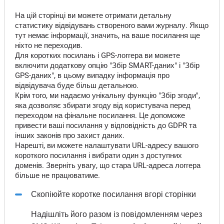
На цій сторінці ви можете отримати детальну
статистику відвідувань створеного вами журналу. Якщо
тут немає інформації, значить, на ваше посилання ще
ніхто не переходив.
Для коротких посилань і GPS-логгера ви можете
включити додаткову опцію "Збір SMART-даних" і "Збір
GPS-даних", в цьому випадку інформація про
відвідувача буде більш детальною.
Крім того, ми надаємо унікальну функцію "Збір згоди",
яка дозволяє збирати згоду від користувача перед
переходом на фінальне посилання. Це допоможе
привести ваші посилання у відповідність до GDPR та
інших законів про захист даних.
Нарешті, ви можете налаштувати URL-адресу вашого
короткого посилання і вибрати один з доступних
доменів. Зверніть увагу, що стара URL-адреса логгера
більше не працюватиме.
Скопіюйте коротке посилання вгорі сторінки
Надішліть його разом із повідомленням через