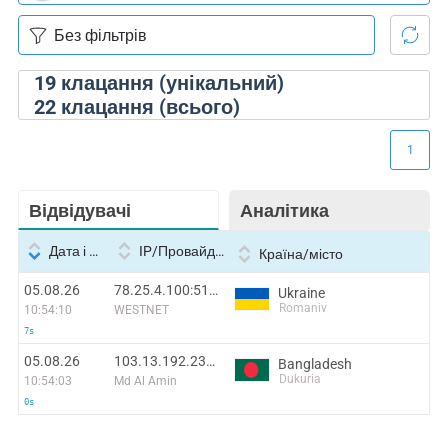
19
клацання (унікальний)
22
клацання (всього)
1
Відвідувачі
Аналітика
Дата і час
IP/Провайдер
Країна/місто
05.08.26
78.25.4.100:51524
Ukraine
Romaniv
10:54:10
WESTNET
7s
05.08.26
103.13.192.230:35210
Bangladesh
Dukuria
10:54:03
Md Al Amin
0s