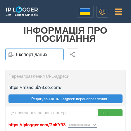
Best IP Logger & IP Tools
ІНФОРМАЦІЯ ПРО
ПОСИЛАННЯ
Експорт даних
Перенаправлення URL-адреси
https://manclub98.co.com/
Редагування URL-адреси перенаправлення
Це посилання на ваш логгер
копія
https://iplogger.com/2oKY93