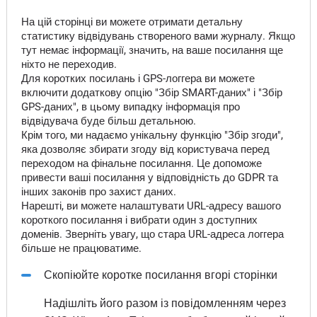
На цій сторінці ви можете отримати детальну
статистику відвідувань створеного вами журналу. Якщо
тут немає інформації, значить, на ваше посилання ще
ніхто не переходив.
Для коротких посилань і GPS-логгера ви можете
включити додаткову опцію "Збір SMART-даних" і "Збір
GPS-даних", в цьому випадку інформація про
відвідувача буде більш детальною.
Крім того, ми надаємо унікальну функцію "Збір згоди",
яка дозволяє збирати згоду від користувача перед
переходом на фінальне посилання. Це допоможе
привести ваші посилання у відповідність до GDPR та
інших законів про захист даних.
Нарешті, ви можете налаштувати URL-адресу вашого
короткого посилання і вибрати один з доступних
доменів. Зверніть увагу, що стара URL-адреса логгера
більше не працюватиме.
Скопіюйте коротке посилання вгорі сторінки
Надішліть його разом із повідомленням через