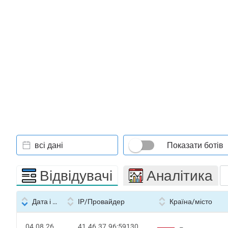
всі дані
Показати ботів
Відвідувачі
Аналітика
Дата і час
IP/Провайдер
Країна/місто
04.08.26
41.46.37.96:59130