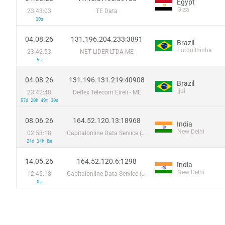
Egypt
Giza
23:43:03
TE Data
10s
04.08.26
131.196.204.233:3891
Brazil
Forquilhinha
23:42:53
NET LIDER LTDA ME
5s
04.08.26
131.196.131.219:40908
Brazil
Ijuí
23:42:48
Deflex Telecom Eireli - ME
57d 20h 49m 30s
08.06.26
164.52.120.13:18968
India
New Delhi
02:53:18
Capitalonline Data Service (HK) Co
24d 14h 8m
14.05.26
164.52.120.6:1298
India
New Delhi
12:45:18
Capitalonline Data Service (HK) Co
0s