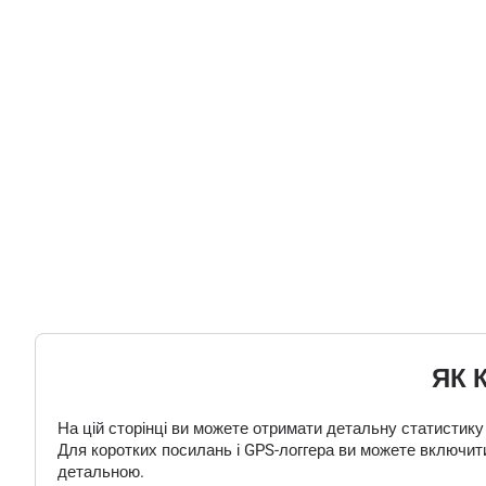
ЯК 
На цій сторінці ви можете отримати детальну статистику
Для коротких посилань і GPS-логгера ви можете включити
детальною.