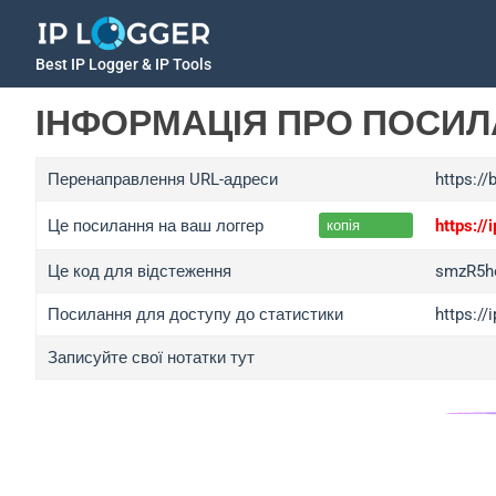
Best IP Logger & IP Tools
ІНФОРМАЦІЯ ПРО ПОСИ
Перенаправлення URL-адреси
https://
Це посилання на ваш логгер
https:/
копія
Це код для відстеження
smzR5h
Посилання для доступу до статистики
https:/
Записуйте свої нотатки тут