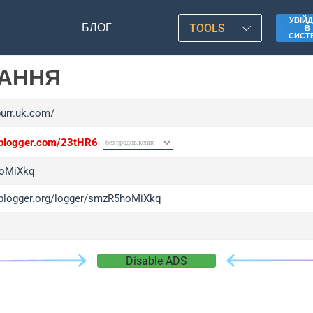
УВІЙД
БЛОГ
TOOLS
В
СИСТ
ЛАННЯ
burr.uk.com/
/iplogger.com/23tHR6
oMiXkq
/iplogger.org/logger/smzR5hoMiXkq
Disable ADS