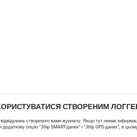
КОРИСТУВАТИСЯ СТВОРЕНИМ ЛОГГ
 відвідувань створеного вами журналу. Якщо тут немає інформаці
 додаткову опцію "Збір SMART-даних" і "Збір GPS-даних", в цьом