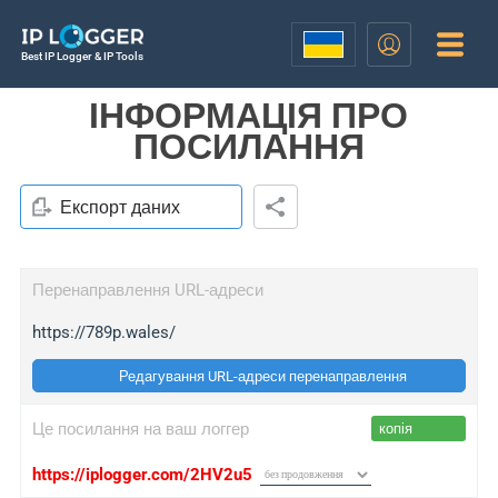
Best IP Logger & IP Tools
ІНФОРМАЦІЯ ПРО
ПОСИЛАННЯ
Експорт даних
Перенаправлення URL-адреси
https://789p.wales/
Редагування URL-адреси перенаправлення
Це посилання на ваш логгер
копія
https://iplogger.com/2HV2u5