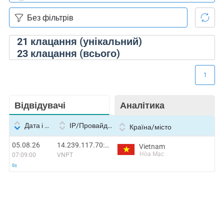
21
клацання (унікальний)
23
клацання (всього)
1
Відвідувачі
Аналітика
Дата і час
IP/Провайдер
Країна/місто
05.08.26
14.239.117.70:35762
Vietnam
Hòa Mạc
07:09:00
VNPT
0s