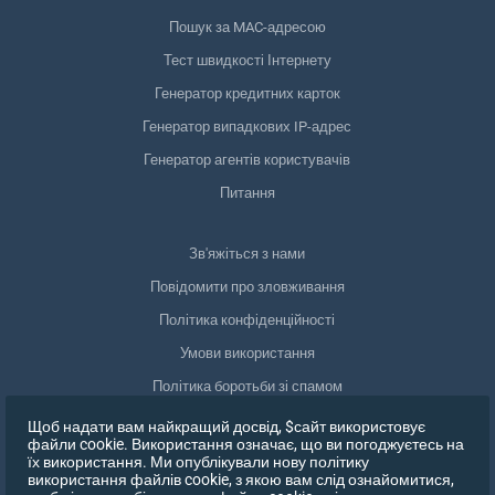
Пошук за MAC-адресою
Тест швидкості Інтернету
Генератор кредитних карток
Генератор випадкових IP-адрес
Генератор агентів користувачів
Питання
Зв'яжіться з нами
Повідомити про зловживання
Політика конфіденційності
Умови використання
Політика боротьби зі спамом
Відповідність GDPR
Щоб надати вам найкращий досвід, $сайт використовує
файли cookie. Використання означає, що ви погоджуєтесь на
Видалити мої дані
їх використання. Ми опублікували нову політику
використання файлів cookie, з якою вам слід ознайомитися,
Відкликати згоду