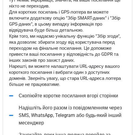
тут немає інформації, значить, на ваше посилання ще
ніхто не переходив.
Для коротких посилань і GPS-логгера ви можете
включити додаткову опцію "Збір SMART-даних" і "Збір
GPS-даних", в цьому випадку інформація про
відвідувача буде більш детальною.
Крім того, ми надаємо унікальну функцію "Збір згоди",
яка дозволяє збирати згоду від користувача перед
переходом на фінальне посилання. Це допоможе
привести ваші посилання у відповідність до GDPR та
інших законів про захист даних.
Нарешті, ви можете налаштувати URL-адресу вашого
короткого посилання і вибрати один з доступних
доменів. Зверніть увагу, що стара URL-адреса логгера
більше не працюватиме.
Скопіюйте коротке посилання вгорі сторінки
Надішліть його разом із повідомленням через
SMS, WhatsApp, Telegram або будь-який інший
месенджер
Зачекайте, поки інша людина перейде за