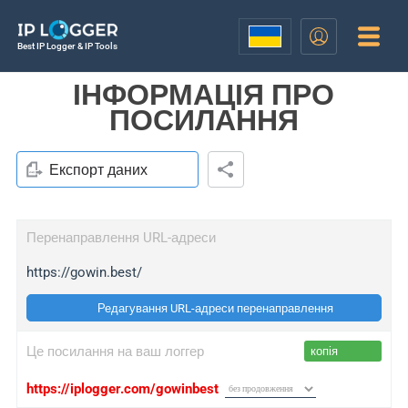
Best IP Logger & IP Tools
ІНФОРМАЦІЯ ПРО
ПОСИЛАННЯ
Експорт даних
Перенаправлення URL-адреси
https://gowin.best/
Редагування URL-адреси перенаправлення
Це посилання на ваш логгер
копія
https://iplogger.com/gowinbest