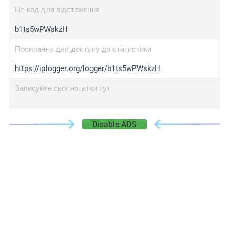
Це код для відстеження
b1ts5wPWskzH
Посилання для доступу до статистики
https://iplogger.org/logger/b1ts5wPWskzH
Записуйте свої нотатки тут
Disable ADS