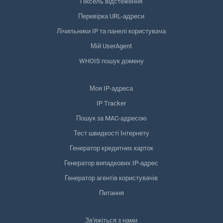
Піксель відстеження
Перевірка URL-адреси
Лічильники IP та панелі користувача
Мій UserAgent
WHOIS пошук домену
Моя IP-адреса
IP Tracker
Пошук за MAC-адресою
Тест швидкості Інтернету
Генератор кредитних карток
Генератор випадкових IP-адрес
Генератор агентів користувачів
Питання
Зв'яжіться з нами