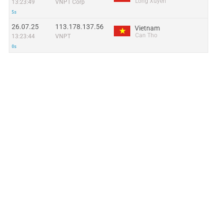
Long Xuyen
13:23:49
VNPT Corp
5s
26.07.25
113.178.137.56
Vietnam
Can Tho
13:23:44
VNPT
0s