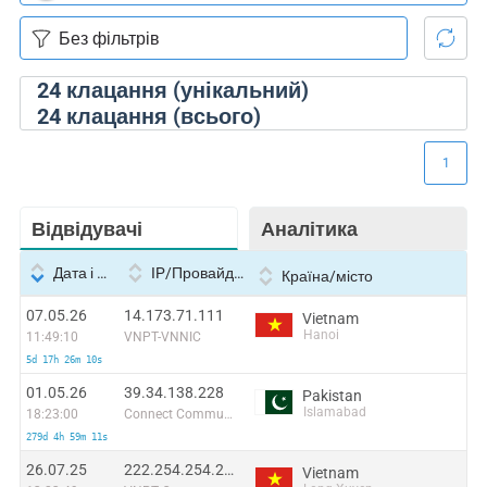
24
клацання (унікальний)
24
клацання (всього)
1
Відвідувачі
Аналітика
Дата і час
IP/Провайдер
Країна/місто
07.05.26
14.173.71.111
Vietnam
Hanoi
11:49:10
VNPT-VNNIC
5d 17h 26m 10s
01.05.26
39.34.138.228
Pakistan
Islamabad
18:23:00
Connect Communication
279d 4h 59m 11s
26.07.25
222.254.254.255
Vietnam