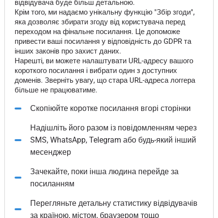
відвідувача буде більш детальною.
Крім того, ми надаємо унікальну функцію "Збір згоди",
яка дозволяє збирати згоду від користувача перед
переходом на фінальне посилання. Це допоможе
привести ваші посилання у відповідність до GDPR та
інших законів про захист даних.
Нарешті, ви можете налаштувати URL-адресу вашого
короткого посилання і вибрати один з доступних
доменів. Зверніть увагу, що стара URL-адреса логгера
більше не працюватиме.
Скопіюйте коротке посилання вгорі сторінки
Надішліть його разом із повідомленням через
SMS, WhatsApp, Telegram або будь-який інший
месенджер
Зачекайте, поки інша людина перейде за
посиланням
Перегляньте детальну статистику відвідувачів
за країною, містом, браузером тощо