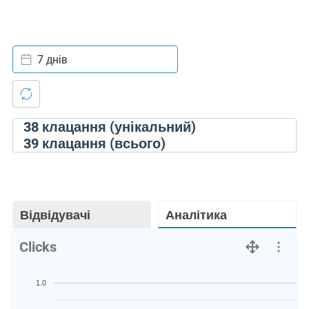
7 днів
38
клацання (унікальний)
39
клацання (всього)
Відвідувачі
Аналітика
Clicks
1.0