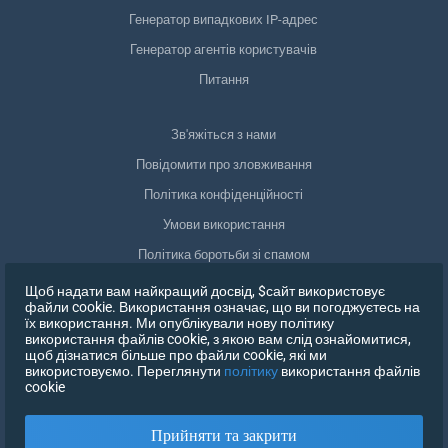
Генератор випадкових IP-адрес
Генератор агентів користувачів
Питання
Зв'яжіться з нами
Повідомити про зловживання
Політика конфіденційності
Умови використання
Політика боротьби зі спамом
Відповідність GDPR
Щоб надати вам найкращий досвід, $сайт використовує
файли cookie. Використання означає, що ви погоджуєтесь на
Видалити мої дані
їх використання. Ми опублікували нову політику
використання файлів cookie, з якою вам слід ознайомитися,
Відкликати згоду
щоб дізнатися більше про файли cookie, які ми
використовуємо. Переглянути
політику
використання файлів
cookie
ЗАРЕЄСТРУВАТИСЯ
Прийняти та закрити
X