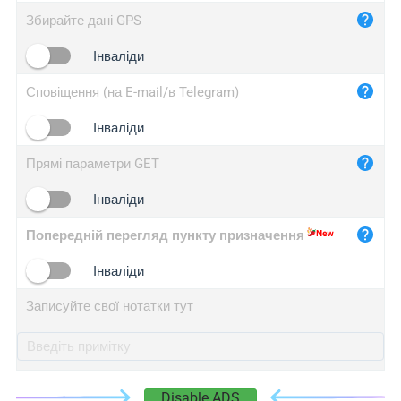
iplog.co
Збирайте дані GPS
iplogger.cn
Інваліди
Сповіщення (на E-mail/в Telegram)
Інваліди
Прямі параметри GET
Інваліди
Попередній перегляд пункту призначення
Інваліди
Записуйте свої нотатки тут
Disable ADS