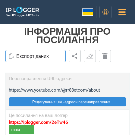
Best IP Logger & IP Tools
ІНФОРМАЦІЯ ПРО
ПОСИЛАННЯ
Експорт даних
Перенаправлення URL-адреси
https://www.youtube.com/@rr88etcom/about
Редагування URL-адреси перенаправлення
Це посилання на ваш логгер
https://iplogger.com/2eTw46
копія