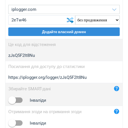
Додайте власний домен
iplogger.org
upgrade
Це код для відстеження
wl.gl
upgrade
zJsQ5F2It8Nu
ed.tc
upgrade
bc.ax
upgrade
Посилання для доступу до статистики
https://iplogger.org/logger/zJsQ5F2It8Nu
iplogger.com
maper.info
Збирайте SMART-дані
iplogger.co
Інваліди
2no.co
Отримання згоди на отримання згоди
yip.su
iplogger.info
Інваліди